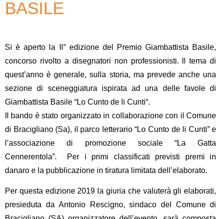
BASILE
Si è aperto la II° edizione del
Premio Giambattista Basile
,
concorso rivolto a disegnatori non professionisti. Il tema di
quest’anno è generale, sulla storia, ma prevede anche una
sezione di sceneggiatura ispirata ad una delle favole di
Giambattista Basile “
Lo Cunto de li Cunti
“.
Il bando è stato organizzato in collaborazione con il
Comune
di Bracigliano
(Sa), il
parco letterario “Lo Cunto de li Cunti”
e
l’associazione di promozione sociale
“La Gatta
Cennerentola”
. Per i primi classificati previsti premi in
danaro e la pubblicazione in tiratura limitata dell’elaborato.
Per questa edizione 2019 la giuria che valuterà gli elaborati,
presieduta da
Antonio Rescigno
,
sindaco del Comune di
Bracigliano (SA)
organizzatore dell’evento, sarà composta