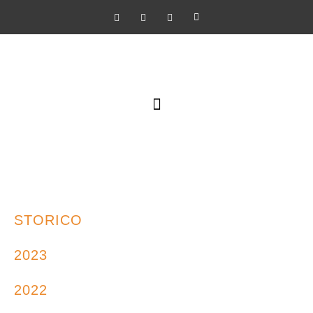
SCUOLA DI NARRAZIONE PER IMMAGINI
STORICO
2023
2022