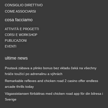
CONSIGLIO DIRETTIVO
COME ASSOCIARSI
cosa facciamo
ATTIVITÀ E PROGETTI
CORSI E WORKSHOP
PUBLICAZIONI
EVENTI
ultime news
Poutavá zábava a plinko bonus bez vkladu čeká na všechny
hráče toužící po adrenalinu a výhrách
Remarkable reflexes and chicken road 2 casino offer endless
arcade thrills today
Vägassistansen förbättras med chicken road app för din bilresa i
Sverige