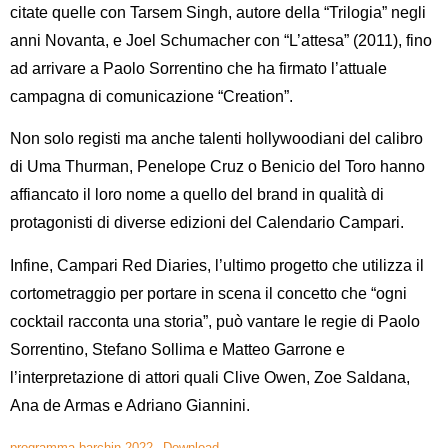
citate quelle con
Tarsem Singh
, autore della “Trilogia” negli
anni Novanta, e
Joel Schumacher
con “L’attesa” (2011), fino
ad arrivare a
Paolo Sorrentino
che ha firmato l’attuale
campagna di comunicazione “Creation”
.
Non solo registi ma anche talenti hollywoodiani del calibro
di Uma Thurman, Penelope Cruz o Benicio del Toro hanno
affiancato il loro nome a quello del brand in qualità di
protagonisti di diverse edizioni del
Calendario Campari
.
Infine,
Campari Red Diaries
, l’ultimo progetto che utilizza il
cortometraggio per portare in scena il concetto che “ogni
cocktail racconta una storia”, può vantare le regie di
Paolo
Sorrentino, Stefano Sollima e Matteo Garrone
e
l’interpretazione di attori quali
Clive Owen, Zoe Saldana,
Ana de Armas e Adriano Giannini
.
programma-barchin-2022
Download