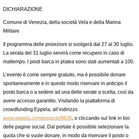
DICHIARAZIONE
Comune di Venezia
, della
società Vela
e della
Marina
Militare
Il
programma
delle proiezioni si svolgerà dal 27 al 30 luglio.
La serata del 31 luglio servirà come recupero in caso di
maltempo. I
posti barca in platea
sono stati aumentati a
100.
L’evento è come sempre
gratuito
, ma è possibile
donare
spontaneamente e in questo modo
riservare in anticipo il
p
osto barca o a sedere
ad una delle serate a scelta, così da
avere accesso garantito. Visitando la piattaforma di
crowdfunding Eppela
, all’indirizzo
www.eppela.com/projects/8626
, o cliccando sul link in bio
delle pagine social. Dal portale è possibile selezionare la
quota che si vuole donare, in modo da riservare il posto o