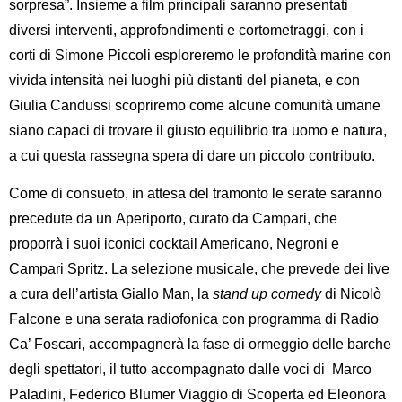
sorpresa”
. Insieme a film principali saranno presentati
diversi interventi, approfondimenti e cortometraggi, con i
corti di
Simone Piccoli
esploreremo le profondità marine con
vivida intensità nei luoghi più distanti del pianeta, e con
Giulia Candussi
scopriremo come alcune comunità umane
siano capaci di trovare il giusto equilibrio tra uomo e natura,
a cui questa rassegna spera di dare un piccolo contributo.
Come di consueto, in attesa del tramonto le serate saranno
precedute da un
Aperiporto
, curato da Campari, che
proporrà i suoi iconici cocktail Americano, Negroni e
Campari Spritz. La selezione musicale, che prevede dei live
a cura dell’artista
Giallo Man
, la
stand up comedy
di
Nicolò
Falcone
e una serata radiofonica con programma di
Radio
Ca’ Foscari
, accompagnerà la fase di ormeggio delle barche
degli spettatori, il tutto accompagnato dalle voci di Marco
Paladini, Federico Blumer Viaggio di Scoperta ed Eleonora