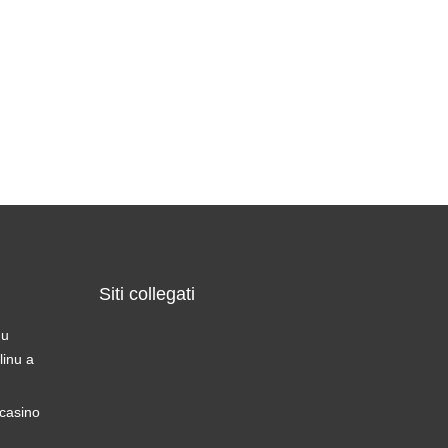
Siti collegati
du
linu a
 casino