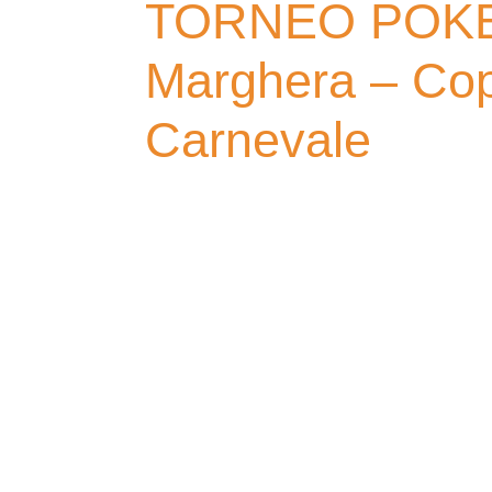
TORNEO POK
Marghera – Co
Carnevale