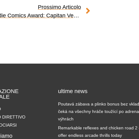
Prossimo Articolo
Italian Indie Comics Award: Capitan Venezia
AZIONE
ultime news
ALE
Poutavá zábava a plinko bonus bez vkla
O
čeká na všechny hráče toužící po adrena
 DIRETTIVO
výhrách
OCIARSI
Remarkable reflexes and chicken road 2
ciamo
offer endless arcade thrills today