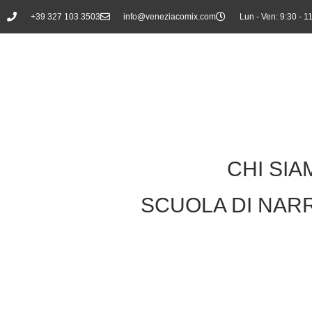
+39 327 103 3503
info@veneziacomix.com
Lun - Ven: 9:30 - 1
CHI SIA
SCUOLA DI NAR