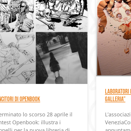
Laboratori 
INCITORI DI OPENBOOK
Galleria”
erminato lo scorso 28 aprile il
L’associaz
ntest Openbook: illustra i
VeneziaCom
nelli per la nuova libreria di
appuntamen