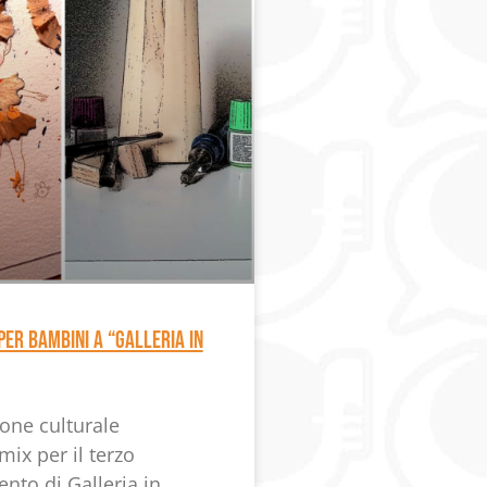
per bambini a “Galleria in
ione culturale
ix per il terzo
to di Galleria in