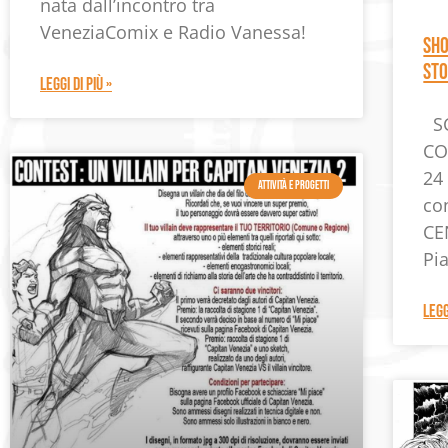
nata dall’incontro tra
VeneziaComix e Radio Vanessa!
SHO
STO
LEGGI DI PIÙ »
SC
CO
24
ATTIVITÀ E PROGETTI
co
CE
Pia
LEGG