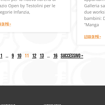
azio Open by Testolini per le
Galleria 
egorie Infanzia,
due worksh
bambini: D
I DI PIÙ »
“Manga
LEGGI DI PIÙ »
1
…
9
10
11
12
13
…
16
Successivo »