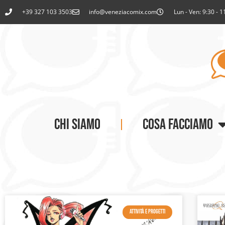
+39 327 103 3503
info@veneziacomix.com
Lun - Ven: 9:30 - 1
CHI SIAMO
COSA FACCIAMO
ATTIVITÀ E PROGETTI