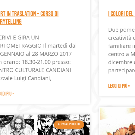
RT IN TRASLATION – CORSO DI
I colori del
RYTELLING
Due pomeri
RIVI E GIRA UN
creatività 
RTOMETRAGGIO Il martedì dal
familiare i
 GENNAIO al 28 MARZO 2017
centro a M
n orario: 18.30-21.00 presso:
dicembre d
NTRO CULTURALE CANDIANI
partecipar
zzale Luigi Candiani,
LEGGI DI PIÙ »
I DI PIÙ »
ATTIVITÀ E PROGETTI