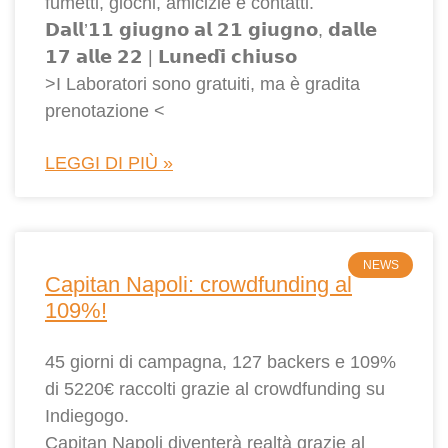
fumetti, giochi, amicizie e contatti.
𝗗𝗮𝗹𝗹’𝟭𝟭 𝗴𝗶𝘂𝗴𝗻𝗼 𝗮𝗹 𝟮𝟭 𝗴𝗶𝘂𝗴𝗻𝗼, 𝗱𝗮𝗹𝗹𝗲
𝟭𝟳 𝗮𝗹𝗹𝗲 𝟮𝟮 | 𝗟𝘂𝗻𝗲𝗱𝗶̀ 𝗰𝗵𝗶𝘂𝘀𝗼
>I Laboratori sono gratuiti, ma è gradita
prenotazione <
LEGGI DI PIÙ »
NEWS
Capitan Napoli: crowdfunding al
109%!
45 giorni di campagna, 127 backers e 109%
di 5220€ raccolti grazie al crowdfunding su
Indiegogo.
Capitan Napoli diventerà realtà grazie al