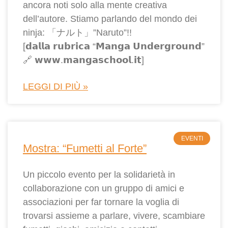
ancora noti solo alla mente creativa
dell’autore. Stiamo parlando del mondo dei
ninja: 「ナルト」”Naruto”!!
[𝗱𝗮𝗹𝗹𝗮 𝗿𝘂𝗯𝗿𝗶𝗰𝗮 “𝗠𝗮𝗻𝗴𝗮 𝗨𝗻𝗱𝗲𝗿𝗴𝗿𝗼𝘂𝗻𝗱”
🔗 𝘄𝘄𝘄.𝗺𝗮𝗻𝗴𝗮𝘀𝗰𝗵𝗼𝗼𝗹.𝗶𝘁]
LEGGI DI PIÙ »
EVENTI
Mostra: “Fumetti al Forte”
Un piccolo evento per la solidarietà in
collaborazione con un gruppo di amici e
associazioni per far tornare la voglia di
trovarsi assieme a parlare, vivere, scambiare