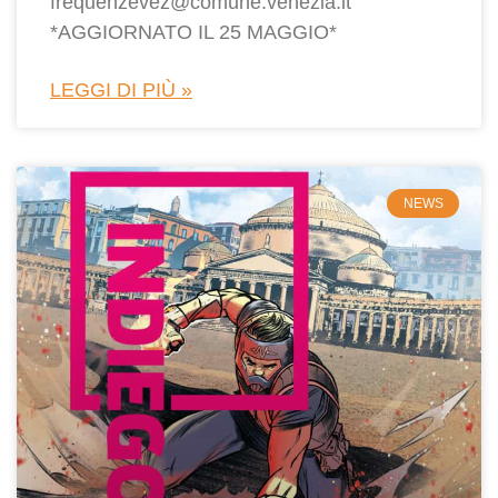
frequenzevez@comune.venezia.it
*AGGIORNATO IL 25 MAGGIO*
LEGGI DI PIÙ »
NEWS