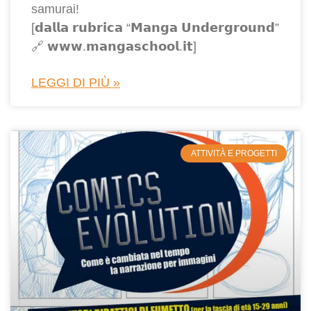
samurai!
[𝗱𝗮𝗹𝗹𝗮 𝗿𝘂𝗯𝗿𝗶𝗰𝗮 “𝗠𝗮𝗻𝗴𝗮 𝗨𝗻𝗱𝗲𝗿𝗴𝗿𝗼𝘂𝗻𝗱”
🔗 𝘄𝘄𝘄.𝗺𝗮𝗻𝗴𝗮𝘀𝗰𝗵𝗼𝗼𝗹.𝗶𝘁]
LEGGI DI PIÙ »
ATTIVITÀ E PROGETTI