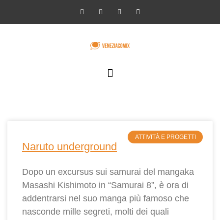
SCUOLA DI NARRAZIONE PER IMMAGINI
ATTIVITÀ E PROGETTI
Naruto underground
Dopo un excursus sui samurai del mangaka
Masashi Kishimoto in “Samurai 8”, è ora di
addentrarsi nel suo manga più famoso che
nasconde mille segreti, molti dei quali