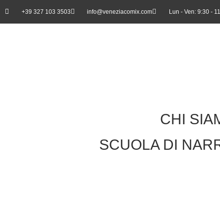
+39 327 103 3503
info@veneziacomix.com
Lun - Ven: 9:30 - 1
CHI SIA
SCUOLA DI NAR