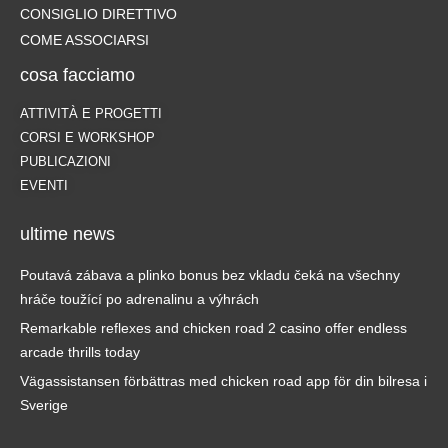
CONSIGLIO DIRETTIVO
COME ASSOCIARSI
cosa facciamo
ATTIVITÀ E PROGETTI
CORSI E WORKSHOP
PUBLICAZIONI
EVENTI
ultime news
Poutavá zábava a plinko bonus bez vkladu čeká na všechny
hráče toužící po adrenalinu a výhrách
Remarkable reflexes and chicken road 2 casino offer endless
arcade thrills today
Vägassistansen förbättras med chicken road app för din bilresa i
Sverige